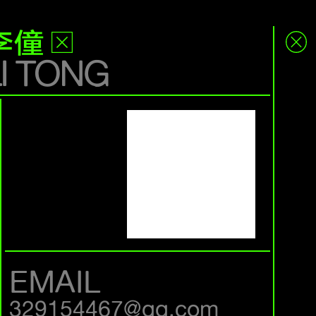
李僮
LI TONG
EMAIL
329154467@qq.com