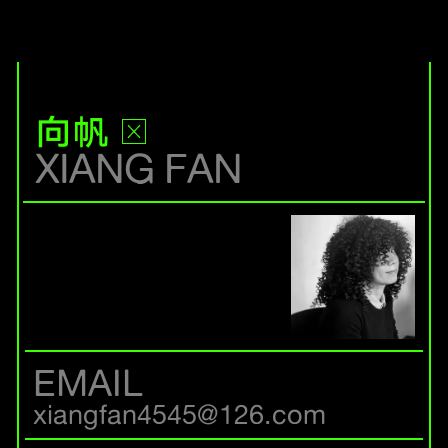
向帆
XIANG FAN
EMAIL
xiangfan4545@126.com