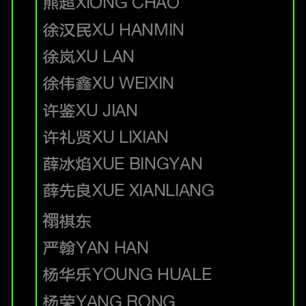
熊超
XIONG CHAO
徐汉民
XU HANMIN
徐岚
XU LAN
徐伟鑫
XU WEIXIN
许鉴
XU JIAN
许礼贤
XU LIXIAN
薛冰焰
XUE BINGYAN
薛先良
XUE XIANLIANG
禤祺东
严翰
YAN HAN
杨华乐
YOUNG HUALE
杨荣
YANG RONG