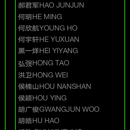
郝君军
HAO JUNJUN
何明
HE MING
何欣航
YOUNG HO
何宇轩
HE YUXUAN
黑一烊
HEI YIYANG
HONG TAO
弘弢
洪卫
HONG WEI
侯楠山
HOU NANSHAN
侯颖
HOU YING
胡广俊
GWANGJUN WOO
胡皓
HU HAO