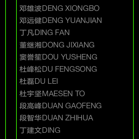
邓雄波
DENG XIONGBO
邓远健
DENG YUANJIAN
丁凡
DING FAN
董继湘
DONG JIXIANG
窦誉笙
DOU YUSHENG
杜峰松
DU FENGSONG
杜磊
DU LEI
杜宇坚
MAESEN TO
段高峰
DUAN GAOFENG
段智华
DUAN ZHIHUA
丁建文
DING