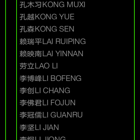
孔木习
KONG MUXI
孔越
KONG YUE
孔森
KONG SEN
赖瑞平
LAI RUIPING
赖映南
LAI YINNAN
劳立
LAO LI
李博峰
LI BOFENG
李创
LI CHANG
李佛君
LI FOJUN
李冠儒
LI GUANRU
李坚
LI JIAN
李炯
LI JIONG