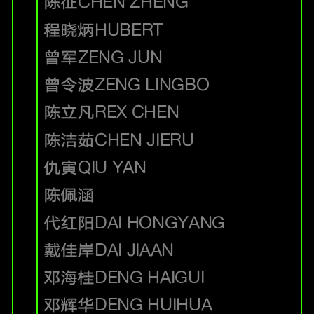
陈征
CHEN ZHENG
程晓炳
HUBERT
曾军
ZENG JUN
曾令波
ZENG LINGBO
陈立凡
REX CHEN
陈洁茹
CHEN JIERU
仇寅
QIU YAN
陈佩涵
代红阳
DAI HONGYANG
戴佳岸
DAI JIAAN
邓海桂
DENG HAIGUI
邓辉华
DENG HUIHUA