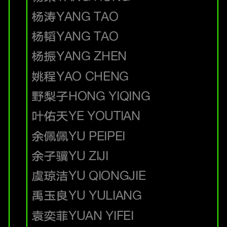
杨涛
YANG TAO
杨韬
YANG TAO
杨振
YANG ZHEN
姚程
YAO CHENG
野梨子
HONG YIQING
叶佑天
YE YOUTIAN
余佩佩
YU PEIPEI
余子骥
YU ZIJI
虞琼洁
YU QIONGJIE
禹玉良
YU YULIANG
袁奕菲
YUAN YIFEI