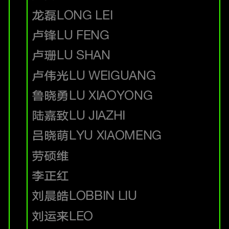
龙磊
LONG LEI
卢锋
LU FENG
卢珊
LU SHAN
卢伟光
LU WEIGUANG
鲁晓勇
LU XIAOYONG
陆嘉致
LU JIAZHI
吕晓萌
LYU XIAOMENG
劳硕维
李正红
刘晨皓
LOBBIN LIU
刘运来
LEO