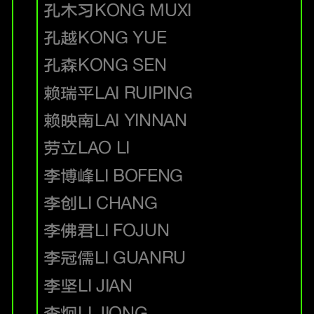
孔木习
KONG MUXI
孔越
KONG YUE
孔森
KONG SEN
赖瑞平
LAI RUIPING
赖映南
LAI YINNAN
劳立
LAO LI
李博峰
LI BOFENG
李创
LI CHANG
李佛君
LI FOJUN
李冠儒
LI GUANRU
李坚
LI JIAN
李炯
LI JIONG