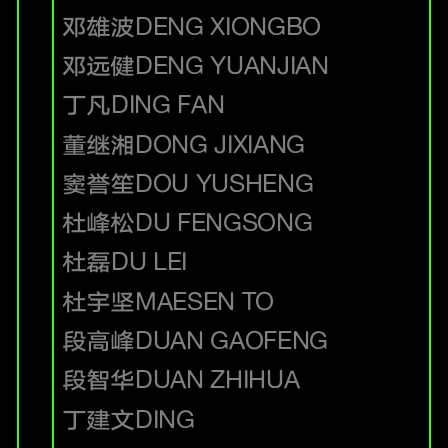
邓雄波
DENG XIONGBO
邓远健
DENG YUANJIAN
丁凡
DING FAN
董继湘
DONG JIXIANG
窦誉笙
DOU YUSHENG
杜峰松
DU FENGSONG
杜磊
DU LEI
杜宇坚
MAESEN TO
段高峰
DUAN GAOFENG
段智华
DUAN ZHIHUA
丁建文
DING