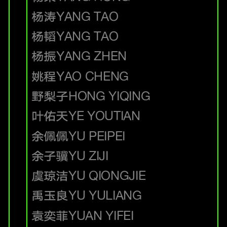
杨涛
YANG TAO
杨韬
YANG TAO
杨振
YANG ZHEN
姚程
YAO CHENG
野梨子
HONG YIQING
叶佑天
YE YOUTIAN
余佩佩
YU PEIPEI
余子骥
YU ZIJI
虞琼洁
YU QIONGJIE
禹玉良
YU YULIANG
袁奕菲
YUAN YIFEI