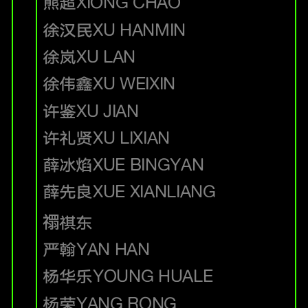
熊超
XIONG CHAO
徐汉民
XU HANMIN
徐岚
XU LAN
徐伟鑫
XU WEIXIN
许鉴
XU JIAN
许礼贤
XU LIXIAN
薛冰焰
XUE BINGYAN
薛先良
XUE XIANLIANG
禤祺东
严翰
YAN HAN
杨华乐
YOUNG HUALE
杨荣
YANG RONG