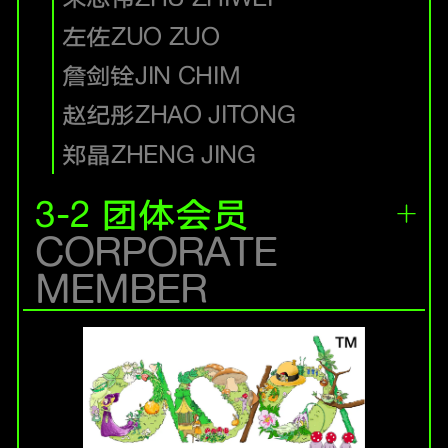
左佐
ZUO ZUO
詹剑铨
JIN CHIM
赵纪彤
ZHAO JITONG
郑晶
ZHENG JING
3-2 团体会员
CORPORATE
MEMBER