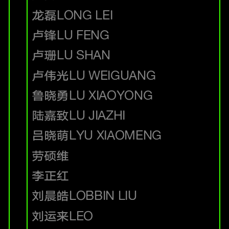
龙磊
LONG LEI
卢锋
LU FENG
卢珊
LU SHAN
卢伟光
LU WEIGUANG
鲁晓勇
LU XIAOYONG
陆嘉致
LU JIAZHI
吕晓萌
LYU XIAOMENG
劳硕维
李正红
刘晨皓
LOBBIN LIU
刘运来
LEO