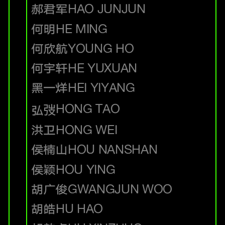
郝君军
HAO JUNJUN
何明
HE MING
何欣航
YOUNG HO
何宇轩
HE YUXUAN
黑一烊
HEI YIYANG
HONG TAO
弘弢
洪卫
HONG WEI
侯楠山
HOU NANSHAN
侯颖
HOU YING
胡广俊
GWANGJUN WOO
胡皓
HU HAO