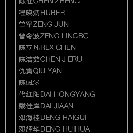
陈征
CHEN ZHENG
程晓炳
HUBERT
曾军
ZENG JUN
曾令波
ZENG LINGBO
陈立凡
REX CHEN
陈洁茹
CHEN JIERU
仇寅
QIU YAN
陈佩涵
代红阳
DAI HONGYANG
戴佳岸
DAI JIAAN
邓海桂
DENG HAIGUI
邓辉华
DENG HUIHUA