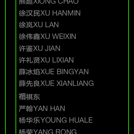
熊超
XIONG CHAO
徐汉民
XU HANMIN
徐岚
XU LAN
徐伟鑫
XU WEIXIN
许鉴
XU JIAN
许礼贤
XU LIXIAN
薛冰焰
XUE BINGYAN
薛先良
XUE XIANLIANG
禤祺东
严翰
YAN HAN
杨华乐
YOUNG HUALE
杨荣
YANG RONG