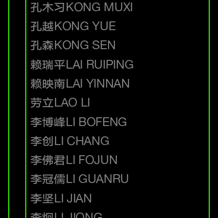
孔木习
KONG MUXI
孔越
KONG YUE
孔森
KONG SEN
赖瑞平
LAI RUIPING
赖映南
LAI YINNAN
劳立
LAO LI
李博峰
LI BOFENG
李创
LI CHANG
李佛君
LI FOJUN
李冠儒
LI GUANRU
李坚
LI JIAN
李炯
LI JIONG