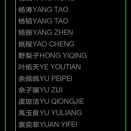
杨涛
YANG TAO
杨韬
YANG TAO
杨振
YANG ZHEN
姚程
YAO CHENG
野梨子
HONG YIQING
叶佑天
YE YOUTIAN
余佩佩
YU PEIPEI
余子骥
YU ZIJI
虞琼洁
YU QIONGJIE
禹玉良
YU YULIANG
袁奕菲
YUAN YIFEI