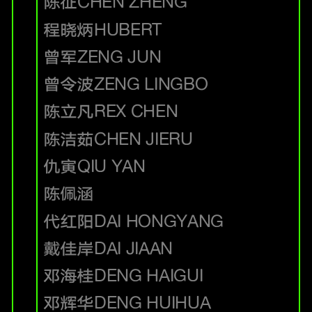
陈征
CHEN ZHENG
程晓炳
HUBERT
曾军
ZENG JUN
曾令波
ZENG LINGBO
陈立凡
REX CHEN
陈洁茹
CHEN JIERU
仇寅
QIU YAN
陈佩涵
代红阳
DAI HONGYANG
戴佳岸
DAI JIAAN
邓海桂
DENG HAIGUI
邓辉华
DENG HUIHUA