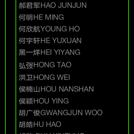
郝君军
HAO JUNJUN
何明
HE MING
何欣航
YOUNG HO
何宇轩
HE YUXUAN
黑一烊
HEI YIYANG
HONG TAO
弘弢
洪卫
HONG WEI
侯楠山
HOU NANSHAN
侯颖
HOU YING
胡广俊
GWANGJUN WOO
胡皓
HU HAO