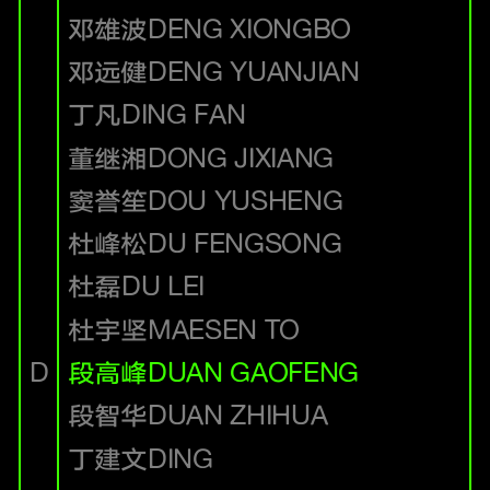
邓雄波
DENG XIONGBO
邓远健
DENG YUANJIAN
丁凡
DING FAN
董继湘
DONG JIXIANG
窦誉笙
DOU YUSHENG
杜峰松
DU FENGSONG
杜磊
DU LEI
杜宇坚
MAESEN TO
D
段高峰
DUAN GAOFENG
段智华
DUAN ZHIHUA
丁建文
DING