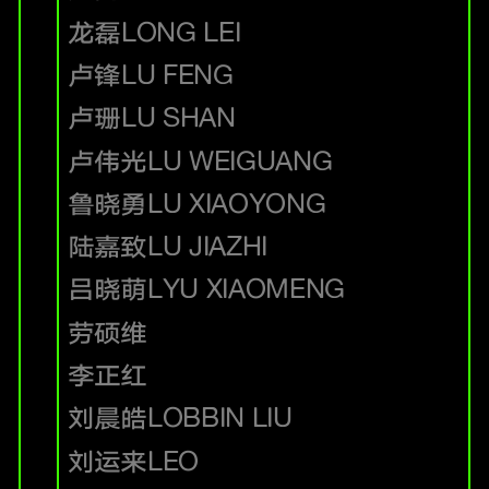
龙磊
LONG LEI
卢锋
LU FENG
卢珊
LU SHAN
卢伟光
LU WEIGUANG
鲁晓勇
LU XIAOYONG
陆嘉致
LU JIAZHI
吕晓萌
LYU XIAOMENG
劳硕维
李正红
刘晨皓
LOBBIN LIU
刘运来
LEO