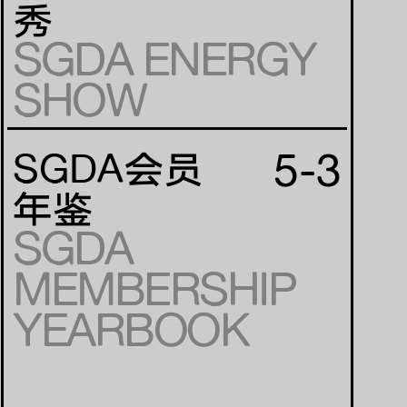
秀
SGDA ENERGY
SHOW
5-3
SGDA会员
年鉴
SGDA
MEMBERSHIP
YEARBOOK