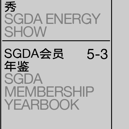
秀
SGDA ENERGY
SHOW
5-3
SGDA会员
年鉴
SGDA
MEMBERSHIP
YEARBOOK